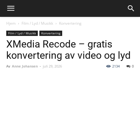
Hjem
Film / Lyd / Musikk
Konvertering
Film / Lyd / Musikk
Konvertering
XMedia Recode – gratis
konvertering av video og lyd
Av
Anne Johansen
-
juli 29, 2026
2134
0