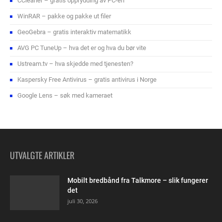
CCleaner – gratis opprydding av PC-en
WinRAR – pakke og pakke ut filer
GeoGebra – gratis interaktiv matematikk
AVG PC TuneUp – hva det er og hva du bør vite
Ustream.tv – hva skjedde med tjenesten?
Kaspersky Free Antivirus – gratis antivirus i Norge
Google Lens – søk med kameraet
UTVALGTE ARTIKLER
Mobilt bredbånd fra Talkmore – slik fungerer
det
juli 30, 2026