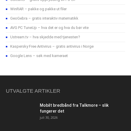
WinRAR – pakke og pakke ut filer
GeoGebra – gratis interaktiv matematikk
AVG PC TuneUp – hva det er og hva du bør vite
Ustream.tv – hva skjedde med tjenesten?
Kaspersky Free Antivirus – gratis antivirus i Norge
Google Lens – søk med kameraet
UTVALGTE ARTIKLER
Mobilt bredbånd fra Talkmore – slik
fungerer det
juli 30, 2026