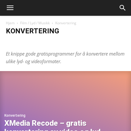
Hjem
Film / Lyd / Musikk
Konvertering
KONVERTERING
Konvertering
Lyd- og videoredigering
Mediespillere
Et knippe gode gratisprogrammer for å konvertere mellom
ulike lyd- og videoformater.
Konvertering
XMedia Recode – gratis