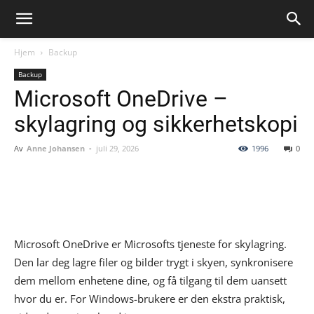
Hjem
Backup
Backup
Microsoft OneDrive –
skylagring og sikkerhetskopi
Av
Anne Johansen
-
juli 29, 2026
1996
0
Microsoft OneDrive er Microsofts tjeneste for skylagring.
Den lar deg lagre filer og bilder trygt i skyen, synkronisere
dem mellom enhetene dine, og få tilgang til dem uansett
hvor du er. For Windows-brukere er den ekstra praktisk,