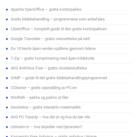
Apache OpenOffice – gratis kontorpakke
Gratis bildebehandling – programmene som anbefales
LibreOffice – komplett guide til den gratis kontorpakken
Google Translate – gratis oversettelse på nett
De 10 beste åpen verden-spillene gjennom tidene
7-Zip – gratis komprimering med åpen kildekode
AVG AntiVirus Free – gratis virusbeskyttelse
GIMP – guide til det gratis bildebehandlingsprogrammet
CCleaner – gratis opprydding av PC-en
WinRAR – pakke og pakke ut filer
GeoGebra – gratis interaktiv matematikk
AVG PC TuneUp – hva det er og hva du bør vite
Ustream.tv – hva skjedde med tjenesten?
Kaspersky Free Antivirus – gratis antivirus i Norge