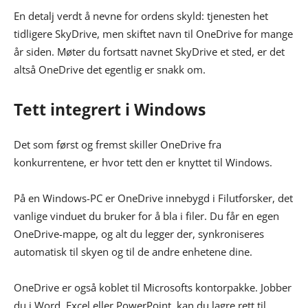
En detalj verdt å nevne for ordens skyld: tjenesten het
tidligere SkyDrive, men skiftet navn til OneDrive for mange
år siden. Møter du fortsatt navnet SkyDrive et sted, er det
altså OneDrive det egentlig er snakk om.
Tett integrert i Windows
Det som først og fremst skiller OneDrive fra
konkurrentene, er hvor tett den er knyttet til Windows.
På en Windows-PC er OneDrive innebygd i Filutforsker, det
vanlige vinduet du bruker for å bla i filer. Du får en egen
OneDrive-mappe, og alt du legger der, synkroniseres
automatisk til skyen og til de andre enhetene dine.
OneDrive er også koblet til Microsofts kontorpakke. Jobber
du i Word, Excel eller PowerPoint, kan du lagre rett til