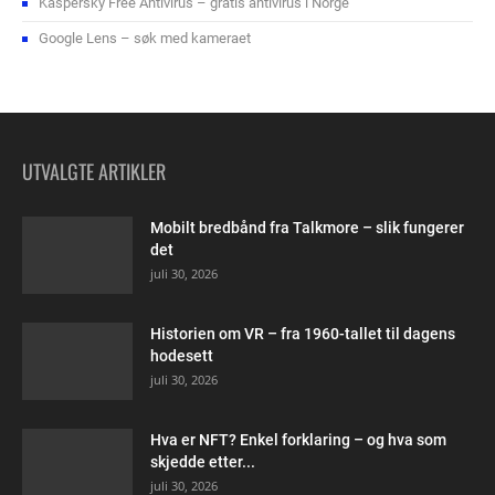
Kaspersky Free Antivirus – gratis antivirus i Norge
Google Lens – søk med kameraet
UTVALGTE ARTIKLER
Mobilt bredbånd fra Talkmore – slik fungerer
det
juli 30, 2026
Historien om VR – fra 1960-tallet til dagens
hodesett
juli 30, 2026
Hva er NFT? Enkel forklaring – og hva som
skjedde etter...
juli 30, 2026