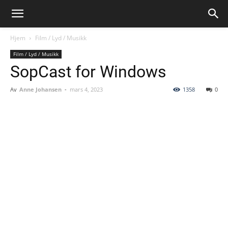
Hjem
Film / Lyd / Musikk
Film / Lyd / Musikk
SopCast for Windows
Av
Anne Johansen
-
mars 4, 2023
1358
0