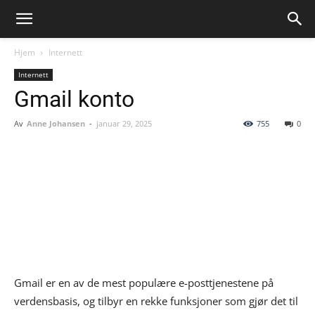
Hjem
Internett
Internett
Gmail konto
Av
Anne Johansen
-
januar 29, 2025
755
0
Gmail er en av de mest populære e-posttjenestene på
verdensbasis, og tilbyr en rekke funksjoner som gjør det til