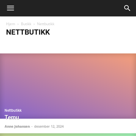
Hjem
Butikk
Nettbutikk
NETTBUTIKK
Nettbutikk
Nettbutikk
Temu
Anne Johansen
-
desember 12, 2024