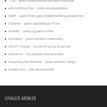
7-Zip – gratis komprimering med åpen kildekode
AVG AntiVirus Free – gratis virusbeskyttelse
GIMP – guide til det gratis bildebehandlingsprogrammet
CCleaner – gratis opprydding av PC-en
WinRAR – pakke og pakke ut filer
GeoGebra – gratis interaktiv matematikk
AVG PC TuneUp – hva det er og hva du bør vite
Ustream.tv – hva skjedde med tjenesten?
Kaspersky Free Antivirus – gratis antivirus i Norge
Google Lens – søk med kameraet
UTVALGTE ARTIKLER