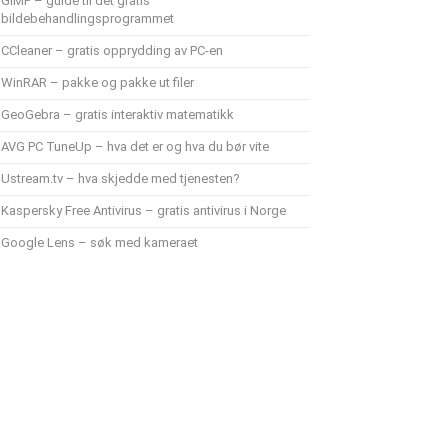
GIMP – guide til det gratis
bildebehandlingsprogrammet
CCleaner – gratis opprydding av PC-en
WinRAR – pakke og pakke ut filer
GeoGebra – gratis interaktiv matematikk
AVG PC TuneUp – hva det er og hva du bør vite
Ustream.tv – hva skjedde med tjenesten?
Kaspersky Free Antivirus – gratis antivirus i Norge
Google Lens – søk med kameraet