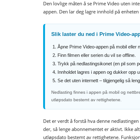
Den lovlige måten å se Prime Video uten inter
appen. Den lar deg lagre innhold på enheten di
Slik laster du ned i Prime Video-ap
Åpne Prime Video-appen på mobil eller ne
Finn filmen eller serien du vil se offline.
Trykk på nedlastingsikonet (en pil som p
Innholdet lagres i appen og dukker opp 
Se det uten internett – tilgjengelig så le
Nedlasting finnes i appen på mobil og nettbret
utløpsdato bestemt av rettighetene.
Det er verdt å forstå hva denne nedlastingen f
der, så lenge abonnementet er aktivt. Ikke alt
utløpsdato bestemt av rettighetene. Funksjon