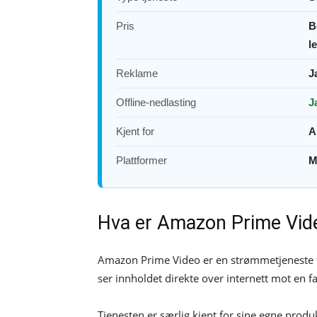
Pris
B
l
Reklame
J
Offline-nedlasting
J
Kjent for
A
Plattformer
M
Hva er Amazon Prime Vid
Amazon Prime Video er en strømmetjeneste for
ser innholdet direkte over internett mot en fa
Tjenesten er særlig kjent for sine egne produ