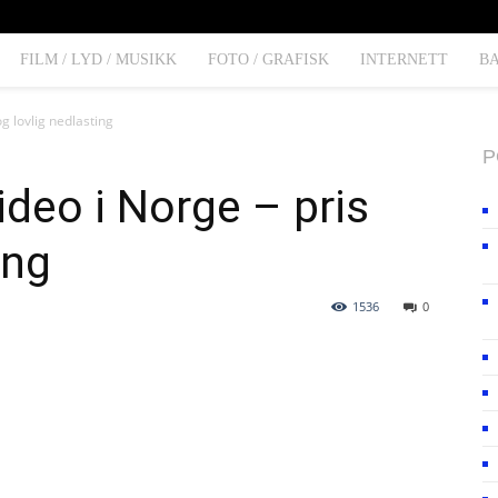
FILM / LYD / MUSIKK
FOTO / GRAFISK
INTERNETT
B
g lovlig nedlasting
P
deo i Norge – pris
ing
1536
0