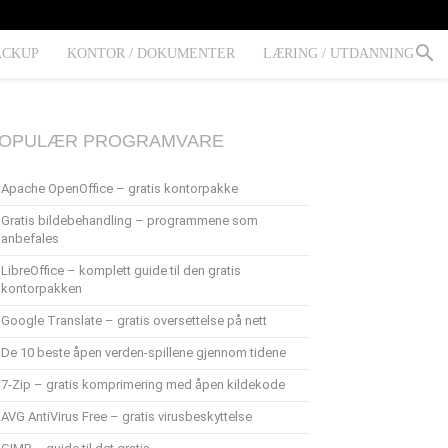
ACKUP
KONTOR / DOKUMENTER
LÆRING / UTDANNING
OPULÆR PROGRAMVARE
Apache OpenOffice – gratis kontorpakke
Gratis bildebehandling – programmene som
anbefales
LibreOffice – komplett guide til den gratis
kontorpakken
Google Translate – gratis oversettelse på nett
De 10 beste åpen verden-spillene gjennom tidene
7-Zip – gratis komprimering med åpen kildekode
AVG AntiVirus Free – gratis virusbeskyttelse