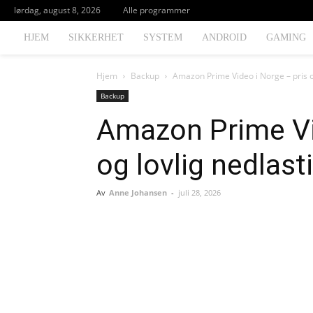
lørdag, august 8, 2026
Alle programmer
HJEM
SIKKERHET
SYSTEM
ANDROID
GAMING
Hjem
Backup
Amazon Prime Video i Norge – pris o
Backup
Amazon Prime Vi
og lovlig nedlast
Av
Anne Johansen
-
juli 28, 2026