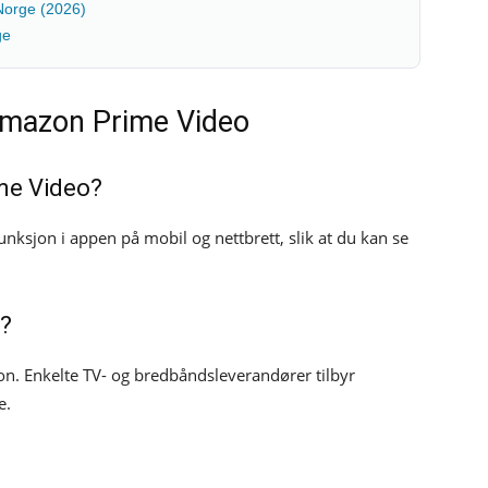
Norge (2026)
ge
Amazon Prime Video
ime Video?
nksjon i appen på mobil og nettbrett, slik at du kan se
e?
. Enkelte TV- og bredbåndsleverandører tilbyr
e.