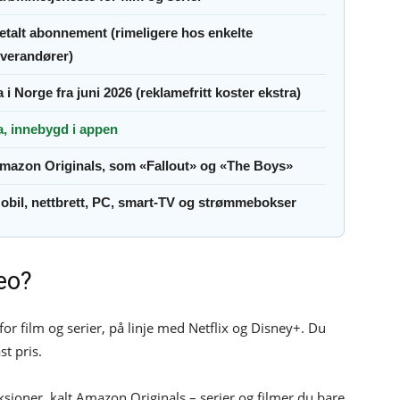
etalt abonnement (rimeligere hos enkelte
everandører)
a i Norge fra juni 2026 (reklamefritt koster ekstra)
a, innebygd i appen
mazon Originals, som «Fallout» og «The Boys»
obil, nettbrett, PC, smart-TV og strømmebokser
eo?
 film og serier, på linje med Netflix og Disney+. Du
st pris.
ksjoner, kalt Amazon Originals – serier og filmer du bare