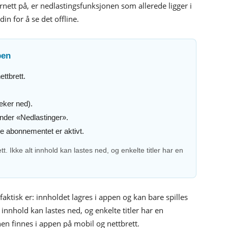
nett på, er nedlastingsfunksjonen som allerede ligger i
n for å se det offline.
pen
ttbrett.
eker ned).
under «Nedlastinger».
nge abonnementet er aktivt.
t. Ikke alt innhold kan lastes ned, og enkelte titler har en
aktisk er: innholdet lagres i appen og kan bare spilles
 innhold kan lastes ned, og enkelte titler har en
en finnes i appen på mobil og nettbrett.