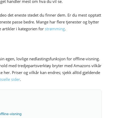
alget handler mest om hva du vil se.
ideo det eneste stedet du finner dem. Er du mest opptatt
eneste passe bedre. Mange har flere tjenester og bytter
artikler i kategorien for
strømming
.
n egen, lovlige nedlastingsfunksjon for offline-visning.
nhold med tredjepartsverktøy bryter med Amazons vilkår
e her. Priser og vilkår kan endres; sjekk alltid gjeldende
ielle sider
.
ffline-visning