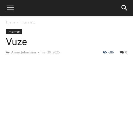
Hjem
Internett
Internett
Vuze
Av
Anne Johansen
-
mai 30, 2025
686
0