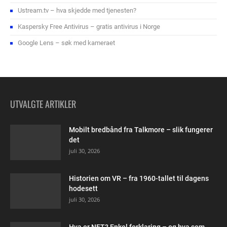
Ustream.tv – hva skjedde med tjenesten?
Kaspersky Free Antivirus – gratis antivirus i Norge
Google Lens – søk med kameraet
UTVALGTE ARTIKLER
Mobilt bredbånd fra Talkmore – slik fungerer
det
juli 30, 2026
Historien om VR – fra 1960-tallet til dagens
hodesett
juli 30, 2026