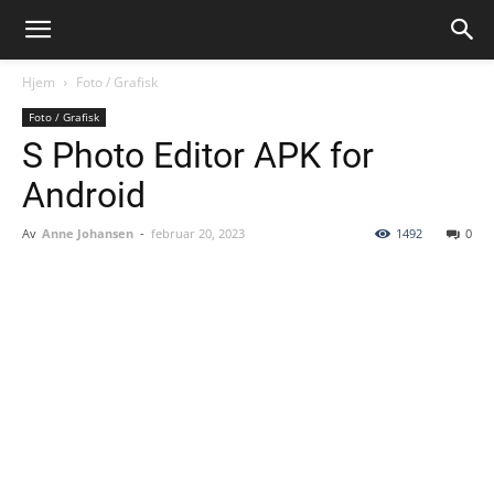
Hjem
Foto / Grafisk
Foto / Grafisk
S Photo Editor APK for
Android
Av
Anne Johansen
-
februar 20, 2023
1492
0