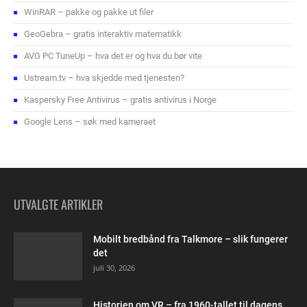
WinRAR – pakke og pakke ut filer
GeoGebra – gratis interaktiv matematikk
AVG PC TuneUp – hva det er og hva du bør vite
Ustream.tv – hva skjedde med tjenesten?
Kaspersky Free Antivirus – gratis antivirus i Norge
Google Lens – søk med kameraet
UTVALGTE ARTIKLER
Mobilt bredbånd fra Talkmore – slik fungerer
det
juli 30, 2026
Historien om VR – fra 1960-tallet til dagens